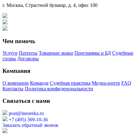
г. Москва, Страстной бульвар, д. 4, офис 100
Чем помочь
Услуги
Патенты
Товарные знаки
Программы и БД
Судебные
споры
Договоры
Компания
О компании
Команда
Судебная практика
Медиа-центр
FAQ
Контакты
Политика конфиденциальности
Связаться с нами
post@ineureka.ru
+7 (495) 369-10-36
Заказать обратный звонок