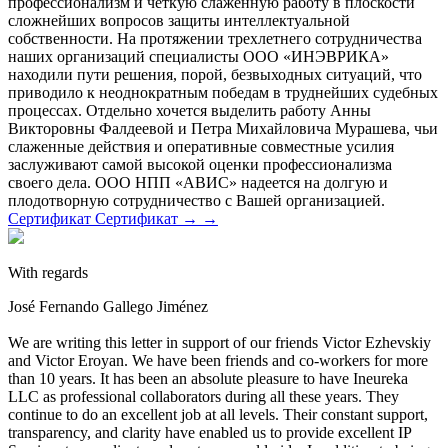
профессионализм и чёткую слаженную работу в плоскости
сложнейших вопросов защиты интеллектуальной
собственности. На протяжении трехлетнего сотрудничества
наших организаций специалисты ООО «ИНЭВРИКА»
находили пути решения, порой, безвыходных ситуаций, что
приводило к неоднократным победам в труднейших судебных
процессах. Отдельно хочется выделить работу Анны
Викторовны Фалдеевой и Петра Михайловича Мурашева, чьи
слаженные действия и оперативные совместные усилия
заслуживают самой высокой оценки профессионализма
своего дела. ООО НПП «АВИС» надеется на долгую и
плодотворную сотрудничество с Вашей организацией.
Сертификат
Сертификат
→
→
With regards
José Fernando Gallego Jiménez
We are writing this letter in support of our friends Victor Ezhevskiy
and Victor Eroyan. We have been friends and co-workers for more
than 10 years. It has been an absolute pleasure to have Ineureka
LLC as professional collaborators during all these years. They
continue to do an excellent job at all levels. Their constant support,
transparency, and clarity have enabled us to provide excellent IP