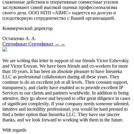
слаженные действия и оперативные совместные усилия
заслуживают самой высокой оценки профессионализма
своего дела. ООО НПП «АВИС» надеется на долгую и
плодотворную сотрудничество с Вашей организацией.
Коммерческий директор
Остапенко А. А.
Сертификат
Сертификат
→
→
We are writing this letter in support of our friends Victor Ezhevskiy
and Victor Eroyan. We have been friends and co-workers for more
than 10 years. It has been an absolute pleasure to have Ineureka
LLC as professional collaborators during all these years. They
continue to do an excellent job at all levels. Their constant support,
transparency, and clarity have enabled us to provide excellent IP
Services to our clients and partners worldwide. In addition to being
attentive, they go above and beyond to offer great diligence in cases
of significant complexity. If your company needs someone talented,
intuitive and incredibly professional, you would be hard pressed to
find a better option than Ineureka LLC. They have our sincere
thanks, and we look forward to working with them in the future.
With regards