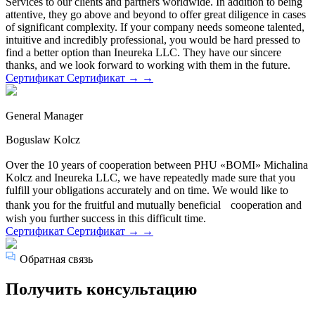
Services to our clients and partners worldwide. In addition to being
attentive, they go above and beyond to offer great diligence in cases
of significant complexity. If your company needs someone talented,
intuitive and incredibly professional, you would be hard pressed to
find a better option than Ineureka LLC. They have our sincere
thanks, and we look forward to working with them in the future.
Сертификат
Сертификат
→
→
General Manager
Boguslaw Kolcz
Over the 10 years of cooperation between PHU «BOMI» Michalina
Kolcz and Ineureka LLC, we have repeatedly made sure that you
fulfill your obligations accurately and on time. We would like to
thank you for the fruitful and mutually beneficial cooperation and
wish you further success in this difficult time.
Сертификат
Сертификат
→
→
Обратная связь
Получить консультацию